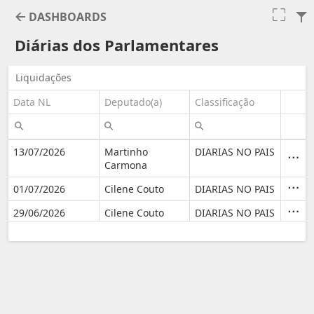
DASHBOARDS
Diárias dos Parlamentares
Liquidações
Data NL
Deputado(a)
Classificação
13/07/2026
Martinho
DIARIAS NO PAIS
-R$ 1.
CONC
Carmona
01/07/2026
Cilene Couto
DIARIAS NO PAIS
-R$ 6.
REFER
29/06/2026
Cilene Couto
DIARIAS NO PAIS
R$ 84
REFER
29/06/2026
Coronel Neil
DIARIAS NO PAIS
R$ 5.
RES C
29/06/2026
Fabio Figueiras
DIARIAS NO PAIS
R$ 2.
REF C
29/06/2026
Rogério Barra
DIARIAS NO PAIS
R$ 3.
PARA 
26/06/2026
Cilene Couto
DIARIAS NO PAIS
R$ 84
CONC