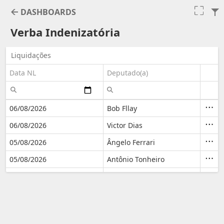
DASHBOARDS
Verba Indenizatória
Liquidações
Data NL
Deputado(a)
06/08/2026
Bob Fllay
VERBA
R$ 34
INDE
06/08/2026
Victor Dias
VERBA
R$ 35
INDE
05/08/2026
Ângelo Ferrari
VERBA
R$ 35
INDE
05/08/2026
Antônio Tonheiro
VERBA
R$ 34
INDE
05/08/2026
Cilene Couto
VERBA
R$ 33
INDE
05/08/2026
Dr Wanderlan
VERBA
R$ 5.
INDE
05/08/2026
Dr Wanderlan
VERBA
R$ 35
INDE